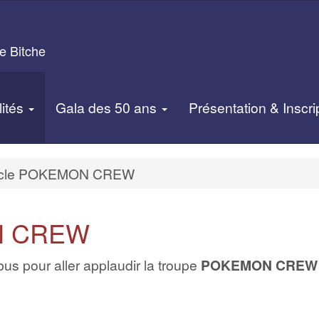
e Bitche
lités
Gala des 50 ans
Présentation & Inscri
acle POKEMON CREW
N CREW
us pour aller applaudir la troupe
POKEMON CREW