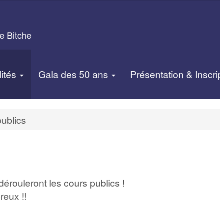
e Bitche
lités
Gala des 50 ans
Présentation & Inscri
ublics
érouleront les cours publics !
reux !!